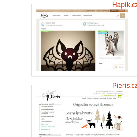
Hapík.c
Pieris.c