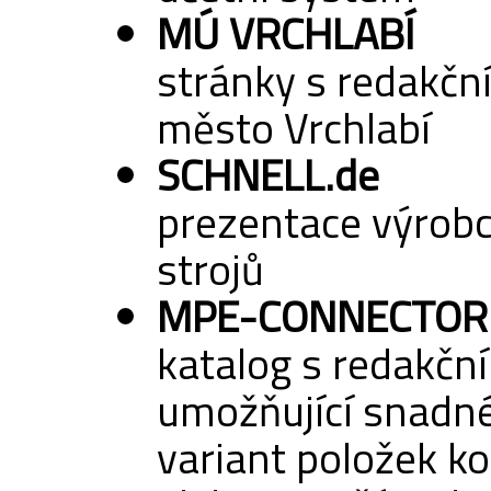
MÚ VRCHLABÍ
stránky s redakč
město Vrchlabí
SCHNELL.de
prezentace výrobc
strojů
MPE-CONNECTOR
katalog s redakč
umožňující snadné
variant položek k