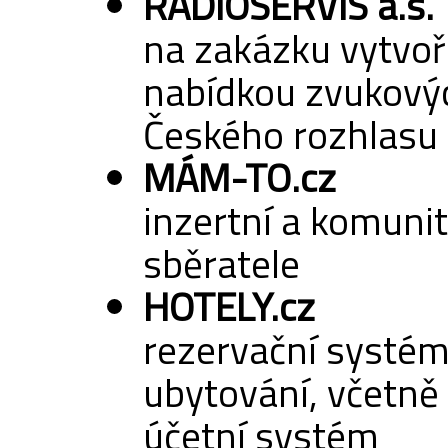
RADIOSERVIS a.s.
na zakázku vytvo
nabídkou zvukový
Českého rozhlasu
MÁM-TO.cz
inzertní a komunit
sběratele
HOTELY.cz
rezervační systém
ubytování, včetně
účetní systém