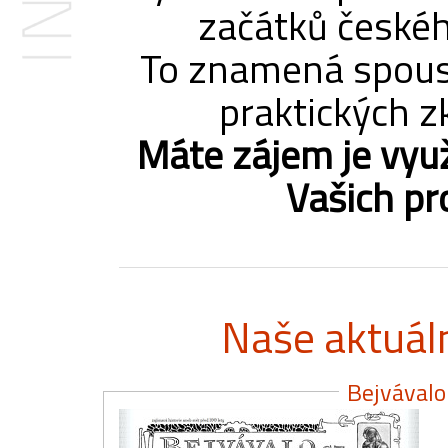
začátků českéh
To znamená spous
praktických zk
Máte zájem je využ
Vašich pr
Naše aktuáln
Bejvávalo