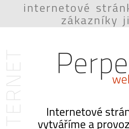
internetové strán
zákazníky j
Internetové strá
vytváříme a provo